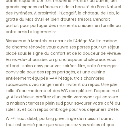
authentique et confort moderne. Profitez du calme, des
grands espaces extérieurs et de la beauté du Parc Naturel
des Pyrénées. À proximité : l’Écogolf, le château de Foix, la
grotte du Mas d’Azil et bien d’autres trésors. L’endroit
parfait pour partager des moments uniques en famille ou
entre amis.Le logement✨
Bienvenue à Montels, au cœur de l’Ariège !Cette maison
de charme rénovée vous ouvre ses portes pour un séjour
placé sous le signe du confort et de la douceur de vivre.🛋️
Au rez-de-chaussée, un grand espace chaleureux vous
attend : salon cosy pour vos soirées film, salle à manger
conviviale pour des repas partagés, et une cuisine
entièrement équipée 🛏️ À l’étage, trois chambres
spacieuses avec rangements invitent au repos. Une jolie
salle d’eau moderne et des WC complètent l’espace nuit.
🌿 À l’extérieur, profitez d’un jardin verdoyant qui entoure
la maison : terrasse plein sud pour savourer votre café au
soleil ☀️, et coin repas ombragé pour vos déjeuners d’été.
Wi-Fi haut débit, parking privé, linge de maison fourni :
tout est pensé pour que vous posiez vos valises et que