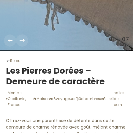
01
—
07
Retour
Les Pierres Dorées –
Demeure de caractère
Montels,
salles
Occitanie,
Maison
6
voyageurs
3
chambres
3
lits
1
de
France
bain
Offrez-vous une parenthèse de détente dans cette
demeure de charme rénovée avec goût, mêlant charme