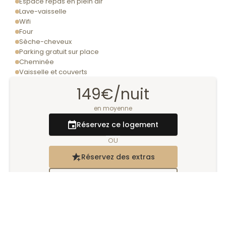
Espace repas en plein air
Lave-vaisselle
Wifi
Four
Sèche-cheveux
Parking gratuit sur place
Cheminée
Vaisselle et couverts
149€
/nuit
en moyenne
Réservez ce logement
OU
Réservez des extras
Contactez via WhatsApp